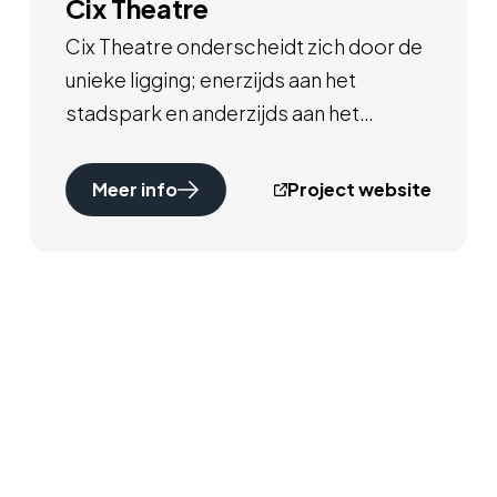
Cix Theatre
Cix Theatre onderscheidt zich door de
unieke ligging; enerzijds aan het
stadspark en anderzijds aan het
wijkplein. Naast een breed scala aan
woning typen is er ook ruimte voor het
Meer info
Project website
culthuurhuis met o.a. een theaterzaal,
horeca, werkruimtes en een foyer. Op
de derde verdieping bevindt zich een
collectieve binnentuin.