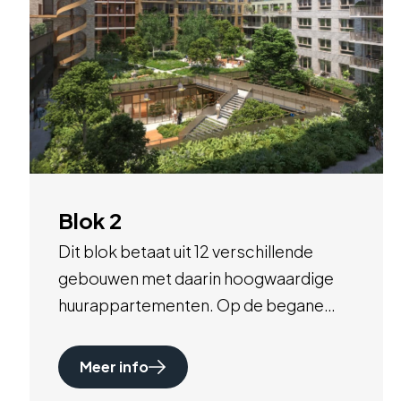
Blok 2
Dit blok betaat uit 12 verschillende
gebouwen met daarin hoogwaardige
huurappartementen. Op de begane
grond is ruimte voor horeca,
commerciele dienstverlening,
Meer info
kantoorfuncties en collectieve