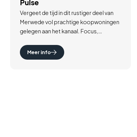
Pulse
Vergeet de tijd in dit rustiger deel van
Merwede vol prachtige koopwoningen
gelegen aan het kanaal. Focus,
ontspan. Geef je leven de ruimte en
geniet van de vele faciliteiten in de wijk.
Meer info