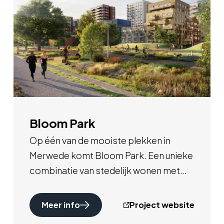
Bloom Park
Op één van de mooiste plekken in
Merwede komt Bloom Park. Een unieke
combinatie van stedelijk wonen met
uitzicht op het Merwedekanaal en aan
het toekomstige Merwedepark.
Meer info
Project website
Woongebouwen met fijne geveltuinen