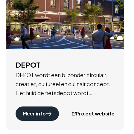
DEPOT
DEPOT wordt een bijzonder circulair,
creatief, cultureel en culinair concept.
Het huidige fietsdepot wordt
herontwikkeld tot een plek om te
ontmoeten, verblijven en ondernemen.
Meer info
Project website
Er is plaats voor creatieve
bedrijfvigheid, horeca, maakplaatsen,