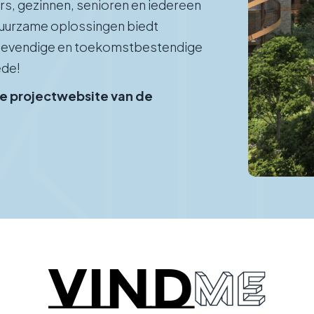
ers, gezinnen, senioren en iedereen
 duurzame oplossingen biedt
n levendige en toekomstbestendige
ede!
de projectwebsite van de
vind