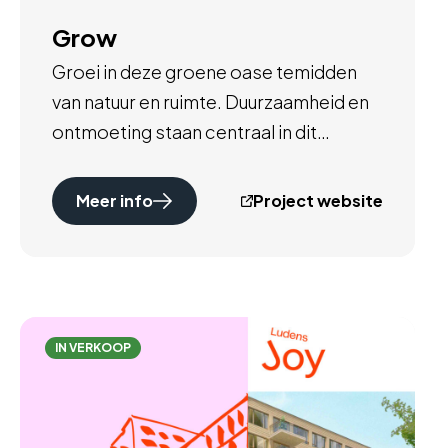
Grow
Groei in deze groene oase temidden
van natuur en ruimte. Duurzaamheid en
ontmoeting staan centraal in dit
bruisende stadsblok rondom een
prachtig park.
Meer info
Project website
IN VERKOOP