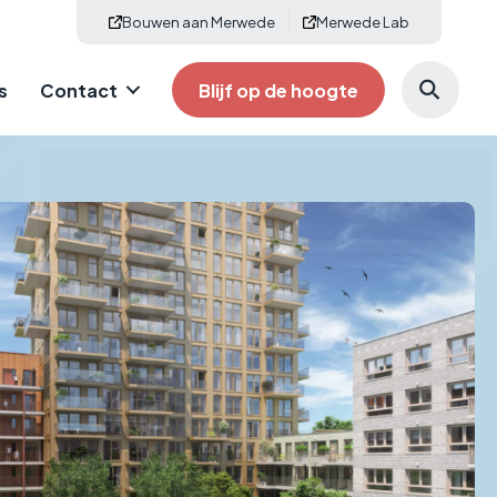
Bouwen aan Merwede
Merwede Lab
s
Contact
Blijf op de hoogte