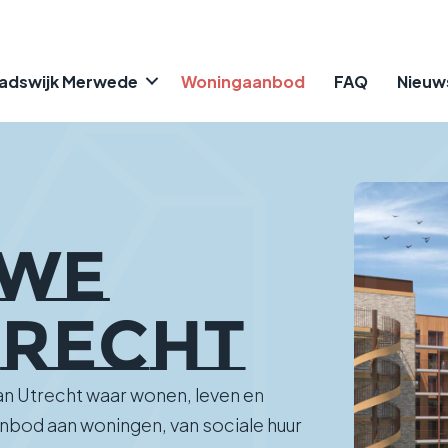
adswijk Merwede
Woningaanbod
FAQ
Nieuw
UWE
TRECHT
n Utrecht waar wonen, leven en
bod aan woningen, van sociale huur