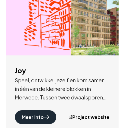
Joy
Speel, ontwikkel jezelf en kom samen
in één van de kleinere blokken in
Merwede. Tussen twee dwaalsporen
en buurtpleinen met speelse
binnentuinen komt energie in een
Meer info
Project website
brede mix aan woningtypes tot leven.