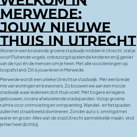
WELKOM IN
MERWEDE:
JOUW NIEUWE
THUIS IN UTRECHT
Wonen in een bruisende groene stadswijk midden in Utrecht, stel je
voor! Fluitende vogels, onbezorgd spelende kinderen en jij geniet
van de rust én de mensen om je heen. Met alle voorzieningen op
loopafstand. Dit is jouw leven in Merwede.
Merwede wordt een unieke Utrechtse stadswijk. Met een brede
mix van woningen en bewoners. Zo bouwen we aan een mooie
stadswijk waar iedereen zich thuis voelt. Met hogere en lagere
gebouwen, stoere afwisselende stadspanden. Volop groene
ruimte voor ontmoeting en ontspanning. Wandel- en fietspaden
zullen het straatbeeld domineren. Zonder auto’s, omringd met
water en groen. Alles wat de stad Utrecht aantrekkelijk maakt, vind
je hier heel dichtbij.