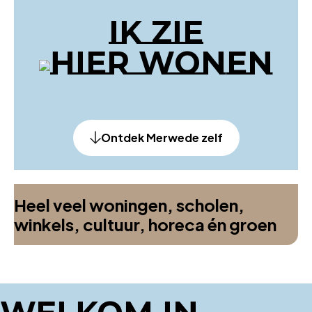
IK ZIE
HIER
WONEN
Ontdek Merwede zelf
Heel veel woningen, scholen,
winkels, cultuur, horeca én groen