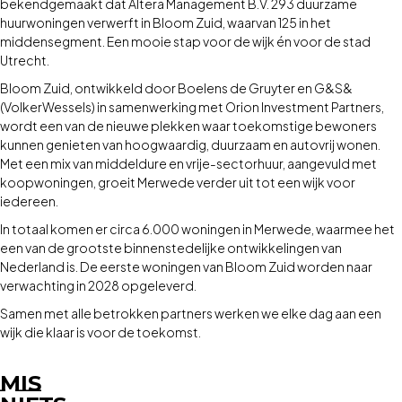
bekendgemaakt dat Altera Management B.V. 293 duurzame
huurwoningen verwerft in Bloom Zuid, waarvan 125 in het
middensegment. Een mooie stap voor de wijk én voor de stad
Utrecht.
Bloom Zuid, ontwikkeld door Boelens de Gruyter en G&S&
(VolkerWessels) in samenwerking met Orion Investment Partners,
wordt een van de nieuwe plekken waar toekomstige bewoners
kunnen genieten van hoogwaardig, duurzaam en autovrij wonen.
Met een mix van middeldure en vrije-sectorhuur, aangevuld met
koopwoningen, groeit Merwede verder uit tot een wijk voor
iedereen.
In totaal komen er circa 6.000 woningen in Merwede, waarmee het
een van de grootste binnenstedelijke ontwikkelingen van
Nederland is. De eerste woningen van Bloom Zuid worden naar
verwachting in 2028 opgeleverd.
Samen met alle betrokken partners werken we elke dag aan een
wijk die klaar is voor de toekomst.
MIS